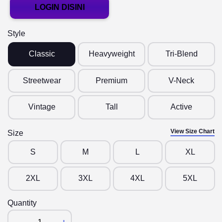
LOGIN DISINI
Style
Classic
Heavyweight
Tri-Blend
Streetwear
Premium
V-Neck
Vintage
Tall
Active
View Size Chart
Size
S
M
L
XL
2XL
3XL
4XL
5XL
Quantity